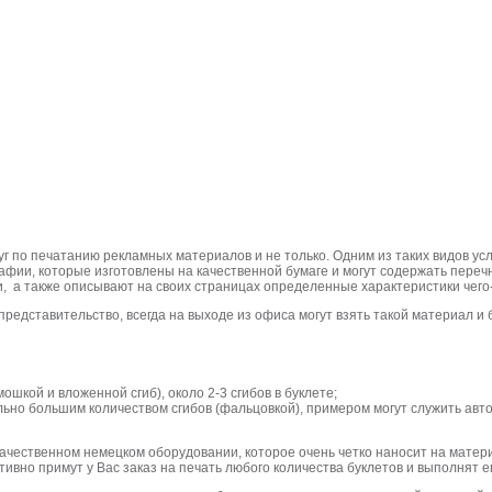
г по печатанию рекламных материалов и не только. Одним из таких видов ус
афии, которые изготовлены на качественной бумаге и могут содержать переч
, а также описывают на своих страницах определенные характеристики чего
редставительство, всегда на выходе из офиса могут взять такой материал и
ошкой и вложенной сгиб), около 2-3 сгибов в буклете;
льно большим количеством сгибов (фальцовкой), примером могут служить ав
ачественном немецком оборудовании, которое очень четко наносит на мате
но примут у Вас заказ на печать любого количества буклетов и выполнят ег