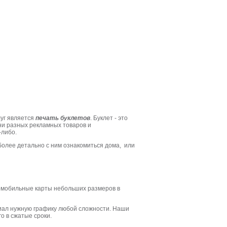
луг является
печать буклетов
. Буклет - это
ни разных рекламных товаров и
-либо.
 более детально с ним ознакомиться дома, или
томобильные карты небольших размеров в
риал нужную графику любой сложности. Наши
о в сжатые сроки.